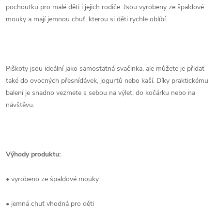
pochoutku pro malé děti i jejich rodiče. Jsou vyrobeny ze špaldové
mouky a mají jemnou chuť, kterou si děti rychle oblíbí.
Piškoty jsou ideální jako samostatná svačinka, ale můžete je přidat
také do ovocných přesnídávek, jogurtů nebo kaší. Díky praktickému
balení je snadno vezmete s sebou na výlet, do kočárku nebo na
návštěvu.
Výhody produktu:
•
vyrobeno ze špaldové mouky
•
jemná chuť vhodná pro děti