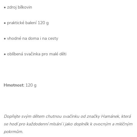
•
zdroj bílkovin
•
praktické balení 120 g
•
vhodné na doma i na cesty
•
oblíbená svačinka pro malé děti
Hmotnost:
120 g
Dopřejte svým dětem chutnou svačinku od značky Hamánek, která
se hodí pro každodenní mlsání i jako doplněk k ovocným a mléčným
pokrmům.