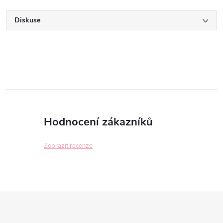
Diskuse
Hodnocení zákazníků
Zobrazit recenze
Z