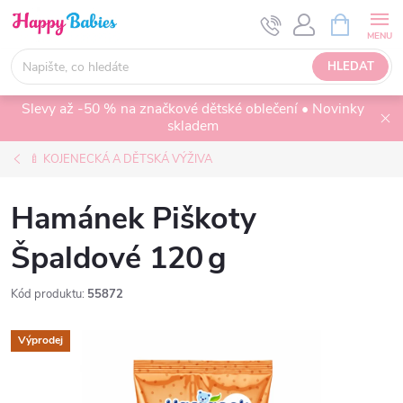
Přejít
NÁKUPNÍ
KOŠÍK
na
obsah
HLEDAT
Slevy až -50 % na značkové dětské oblečení • Novinky
skladem
🍼 KOJENECKÁ A DĚTSKÁ VÝŽIVA
Hamánek Piškoty
Špaldové 120 g
Kód produktu:
55872
Výprodej